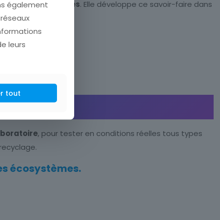
lage des eaux grises
. Elle développe ce savoir-faire dans
ons également
e réseaux
informations
de leurs
r tout
aboratoire
, pour tester en conditions réelles tous types
recyclage.
 des écosystèmes.