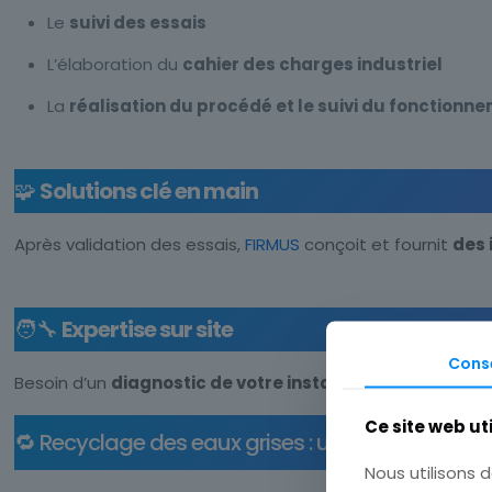
Le
suivi des essais
L’élaboration du
cahier des charges industriel
La
réalisation du procédé et le suivi du fonctionn
🧩
Solutions clé en main
Après validation des essais,
FIRMUS
conçoit et fournit
des 
🧑‍🔧
Expertise sur site
Cons
Besoin d’un
diagnostic de votre installation existante
?
Ce site web ut
🔁 Recyclage des eaux grises : une technologie
Nous utilisons d