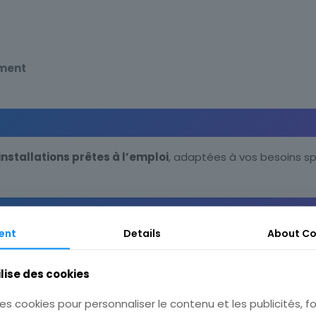
ement
installations prêtes à l’emploi
, adaptées à vos besoins sp
ent
Details
About
Co
 L’équipe se déplace pour un audit précis et des recomman
ilise des cookies
 éprouvée
es cookies pour personnaliser le contenu et les publicités, fo