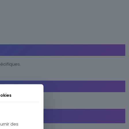
écifiques.
okies
dations concrètes.
urnir des