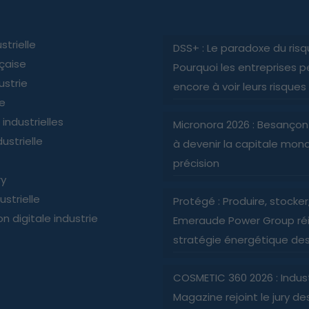
strielle
DSS+ : Le paradoxe du risq
nçaise
Pourquoi les entreprises p
ustrie
encore à voir leurs risques
ie
industrielles
Micronora 2026 : Besançon
ustrielle
à devenir la capitale mond
précision
ry
ustrielle
Protégé : Produire, stocker, 
n digitale industrie
Emeraude Power Group réi
stratégie énergétique des 
COSMETIC 360 2026 : Indus
Magazine rejoint le jury d