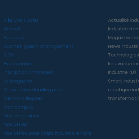
A la Une / Actu
Actualité indu
Accueil
Industrie fra
Boutique
Magazine ind
cabinet-guerin-management
News industr
CGV
Technologies 
Evenements
Innovation ind
Inscription annonceur
Industrie 4.0
Le Magazine
Smart indust
Ma première landing page
robotique ind
Mentions légales
transformatio
Mon compte
Nos magazines
Nos offres
Nos offres pour Votre Industrie à Paris