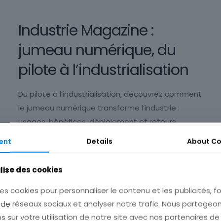
Industrie Magazine :
jumeau numérique, du
pilote à l’industrialisation
Du pilote à l’industrialisation, découvrez comment
le jumeau numérique transforme l’industrie :
usages, bénéfices, déploiement et retours
d’expérience.
ent
Details
About
Co
En savoir +
ilise des cookies
es cookies pour personnaliser le contenu et les publicités, fo
 de réseaux sociaux et analyser notre trafic. Nous partage
s sur votre utilisation de notre site avec nos partenaires d