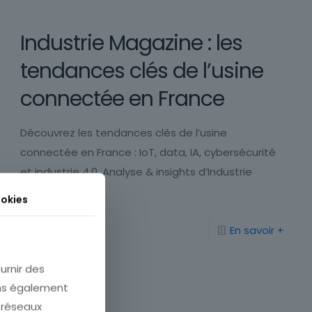
Industrie Magazine : les
tendances clés de l’usine
connectée en France
Découvrez les tendances clés de l’usine
connectée en France : IoT, data, IA, cybersécurité
et industrie 4.0. Analyse & insights d’Industrie
Magazine.
okies
En savoir +
urnir des
ons également
e réseaux