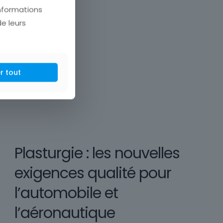
informations
de leurs
r tout
Plasturgie : les nouvelles
exigences qualité pour
l’automobile et
l’aéronautique