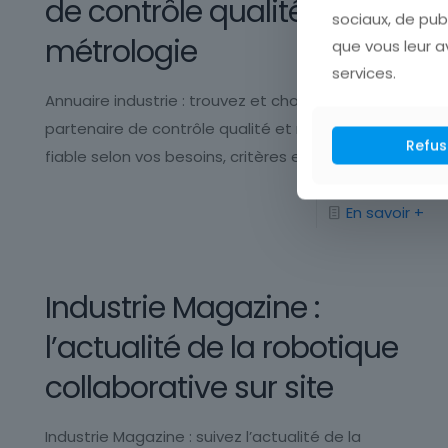
de contrôle qualité et
sociaux, de pub
métrologie
que vous leur av
services.
Annuaire industrie : trouvez et choisissez un
partenaire de contrôle qualité et métrologie
Refus
fiable selon vos besoins, critères et certifications.
En savoir +
Industrie Magazine :
l’actualité de la robotique
collaborative sur site
Industrie Magazine : suivez l’actualité de la