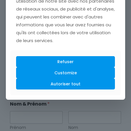
utilisation de notre site avec nos partenaires
Contactez-nous pour bâtir ensemble une stratégie sur
de réseaux sociaux, de publicité et d'analyse,
mesure et propulser votre entreprise vers de nouveaux
horizons.
qui peuvent les combiner avec d'autres
informations que vous leur avez fournies ou
Contactez nous
qu'ils ont collectées lors de votre utilisation
de leurs services.
Refuser
Raison Sociale
*
Customize
Autoriser tout
Nom & Prénom
*
Prénom
Nom