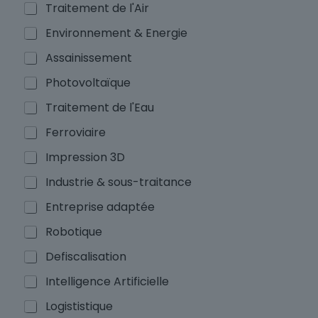
Traitement de l'Air
v
i
Environnement & Energie
c
e
Assainissement
s
Photovoltaïque
Traitement de l'Eau
Ferroviaire
Impression 3D
Industrie & sous-traitance
Entreprise adaptée
Robotique
Defiscalisation
Intelligence Artificielle
Logististique