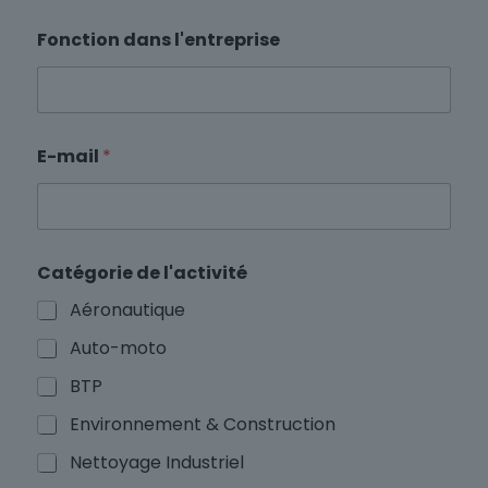
Fonction dans l'entreprise
E-mail
*
d
Catégorie de l'activité
e
S
Aéronautique
o
c
Auto-moto
i
a
BTP
l
e
Environnement & Construction
s
Nettoyage Industriel
e
r