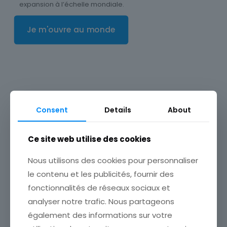
expansion à l’échelle mondiale.
Je m'ouvre au monde
Un Partenaire de Confiance pour
Consent
Details
About
Votre Croissance
Ce site web utilise des cookies
De la notoriété locale à la conquête de marchés
internationaux, nous vous accompagnons à chaque
Nous utilisons des cookies pour personnaliser
étape pour faire briller votre marque industrielle.
le contenu et les publicités, fournir des
Nos solutions sur-mesure sont pensées pour renforcer
votre image, accroître votre visibilité et soutenir vos
fonctionnalités de réseaux sociaux et
ambitions commerciales.
analyser notre trafic. Nous partageons
"Toute réussite commence par une vision claire et
également des informations sur votre
prend vie à travers une communication forte."