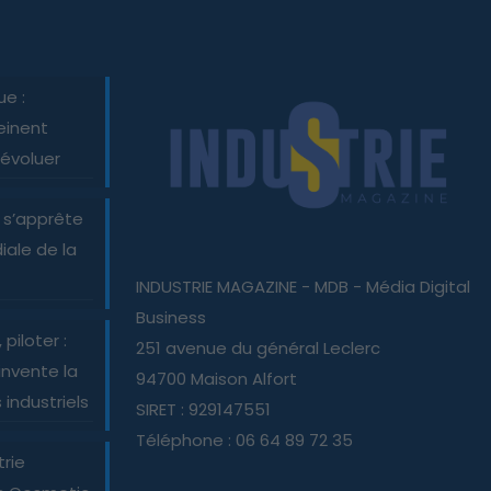
ue :
einent
 évoluer
 s’apprête
iale de la
INDUSTRIE MAGAZINE - MDB - Média Digital
Business
piloter :
251 avenue du général Leclerc
nvente la
94700 Maison Alfort
industriels
SIRET : 929147551
Téléphone : 06 64 89 72 35
trie