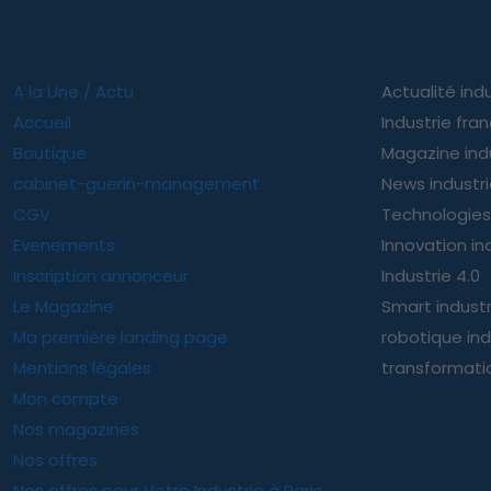
A la Une / Actu
Actualité indu
Accueil
Industrie fra
Boutique
Magazine ind
cabinet-guerin-management
News industr
CGV
Technologies 
Evenements
Innovation ind
Inscription annonceur
Industrie 4.0
Le Magazine
Smart indust
Ma première landing page
robotique ind
Mentions légales
transformatio
Mon compte
Nos magazines
Nos offres
Nos offres pour Votre Industrie à Paris