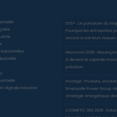
strielle
DSS+ : Le paradoxe du risq
nçaise
Pourquoi les entreprises p
ustrie
encore à voir leurs risques
ie
industrielles
Micronora 2026 : Besançon
ustrielle
à devenir la capitale mond
précision
ry
ustrielle
Protégé : Produire, stocker, 
n digitale industrie
Emeraude Power Group réi
stratégie énergétique des 
COSMETIC 360 2026 : Indus