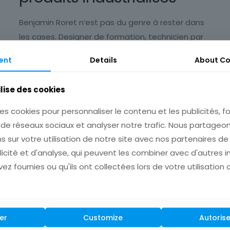
Benjamin Roret n’est pas du genre à rester dans
les cases. Designer de formation, technicien par
instinct, entrepreneur par conviction, il a construit
ent
Details
About
Co
Studio Zig Design
[…]
ilise des cookies
En savoir +
es cookies pour personnaliser le contenu et les publicités, fo
 de réseaux sociaux et analyser notre trafic. Nous partage
s sur votre utilisation de notre site avec nos partenaires d
licité et d'analyse, qui peuvent les combiner avec d'autres 
ez fournies ou qu'ils ont collectées lors de votre utilisation 
AMFREE : La fabrication
additive clé en main :
er
Customize
Autorise
robustesse, agilité, et