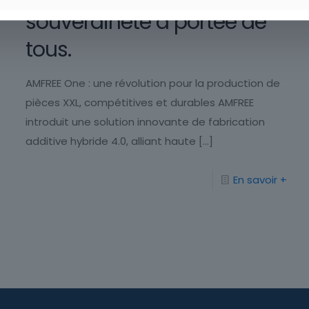
souveraineté à portée de
tous.
AMFREE One : une révolution pour la production de
pièces XXL, compétitives et durables AMFREE
introduit une solution innovante de fabrication
additive hybride 4.0, alliant haute
[…]
En savoir +