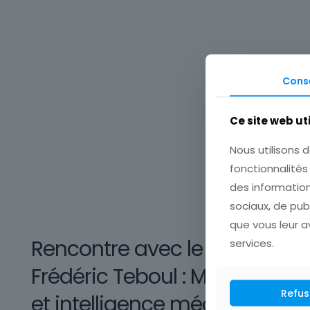
Cons
Ce site web ut
Nous utilisons d
fonctionnalités
des information
sociaux, de pub
que vous leur av
Rencontre avec le Dr
services.
Frédéric Teboul : Médecine
Refus
et intelligence médicale