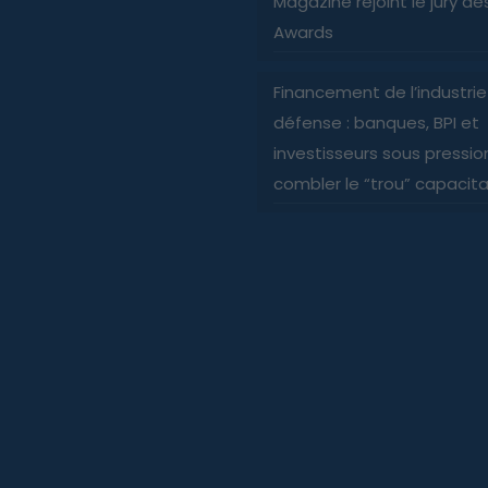
Magazine rejoint le jury d
Awards
Financement de l’industri
défense : banques, BPI et
investisseurs sous pressio
combler le “trou” capacita