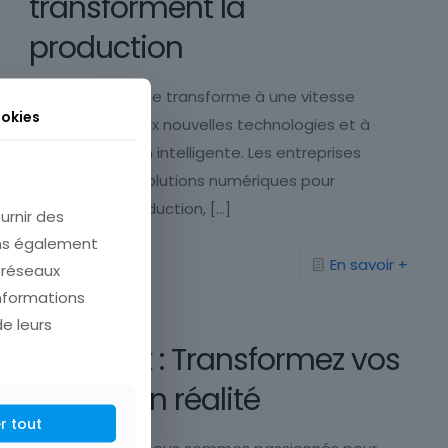
transforment la
production
L’industrie 2026 se transforme à une vitesse
okies
inédite grâce aux nouvelles technologies et à
l’automatisation intelligente. Les entreprises
adoptent des solutions numériques pour
optimiser la production,
[…]
urnir des
ons également
En savoir +
e réseaux
informations
de leurs
Polythink : Transformez vos
visions en réalité
r tout