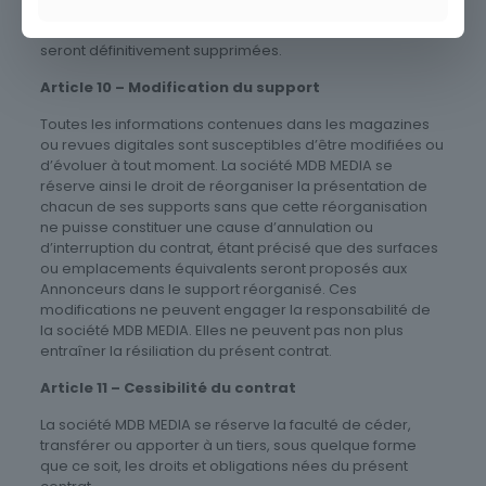
cessation des services fournis par la société MDB pour
l’une des causes visées ci-dessus, toutes ses données
seront définitivement supprimées.
Article 10 – Modification du support
Toutes les informations contenues dans les magazines
ou revues digitales sont susceptibles d’être modifiées ou
d’évoluer à tout moment. La société MDB MEDIA se
réserve ainsi le droit de réorganiser la présentation de
chacun de ses supports sans que cette réorganisation
ne puisse constituer une cause d’annulation ou
d’interruption du contrat, étant précisé que des surfaces
ou emplacements équivalents seront proposés aux
Annonceurs dans le support réorganisé. Ces
modifications ne peuvent engager la responsabilité de
la société MDB MEDIA. Elles ne peuvent pas non plus
entraîner la résiliation du présent contrat.
Article 11 – Cessibilité du contrat
La société MDB MEDIA se réserve la faculté de céder,
transférer ou apporter à un tiers, sous quelque forme
que ce soit, les droits et obligations nées du présent