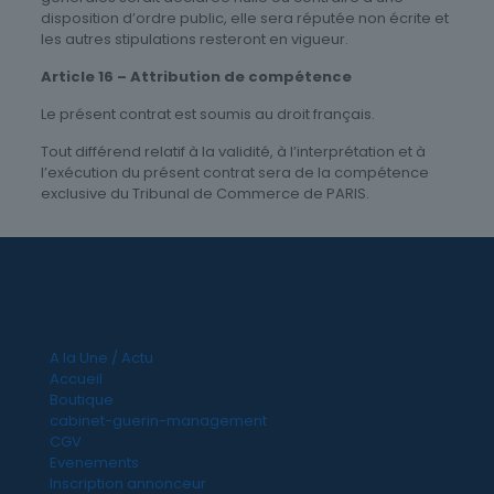
disposition d’ordre public, elle sera réputée non écrite et
les autres stipulations resteront en vigueur.
Article 16 – Attribution de compétence
Le présent contrat est soumis au droit français.
Tout différend relatif à la validité, à l’interprétation et à
l’exécution du présent contrat sera de la compétence
exclusive du Tribunal de Commerce de PARIS.
A la Une / Actu
Accueil
Boutique
cabinet-guerin-management
CGV
Evenements
Inscription annonceur