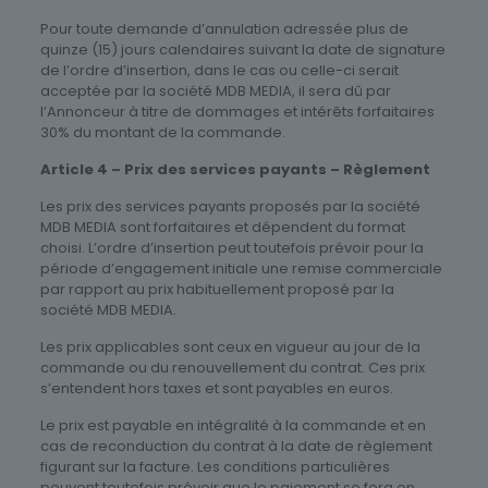
Pour toute demande d’annulation adressée plus de
quinze (15) jours calendaires suivant la date de signature
de l’ordre d’insertion, dans le cas ou celle-ci serait
acceptée par la société MDB MEDIA, il sera dû par
l’Annonceur à titre de dommages et intérêts forfaitaires
30% du montant de la commande.
Article 4 – Prix des services payants – Règlement
Les prix des services payants proposés par la société
MDB MEDIA sont forfaitaires et dépendent du format
choisi. L’ordre d’insertion peut toutefois prévoir pour la
période d’engagement initiale une remise commerciale
par rapport au prix habituellement proposé par la
société MDB MEDIA.
Les prix applicables sont ceux en vigueur au jour de la
commande ou du renouvellement du contrat. Ces prix
s’entendent hors taxes et sont payables en euros.
Le prix est payable en intégralité à la commande et en
cas de reconduction du contrat à la date de règlement
figurant sur la facture. Les conditions particulières
peuvent toutefois prévoir que le paiement se fera en