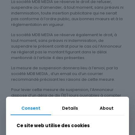
La société MDB MEDIA se réserve le droit de refuser,
suspendre ou d’amender, à tout moment, sans préavis ni
indemnisation, toute insertion publicitaire qui ne serait
pas conforme à l’ordre public, aux bonnes mœurs et à la
réglementation en vigueur.
La société MDB MEDIA se réserve également le droit, à
tout moment, sans préavis ni indemnisation, de
suspendre le présent contrat pour le cas où l’Annonceur
ne réglerait pas le montant figurant dans le délai
mentionné à l’article 4 des présentes.
La mesure de suspension donnera lieu à l’envoi, par la
société MDB MEDIA , d’un email ou d’un courrier
recommandé précisant les raisons de cette mesure.
Pour lever cette mesure de suspension, l’Annonceur
dispose d’un délai de dix (10) jours ouvrables à compter
de la réception de l’email ou du courrier recommandé
l’informant de la mise en place de la mesure de
Consent
Details
About
suspension pour prendre contact avec la société MDB
MEDIA et justifier du retour des conditions normales
d’exécution du contrat.
Ce site web utilise des cookies
Article 9 – Résiliation anticipée du contrat