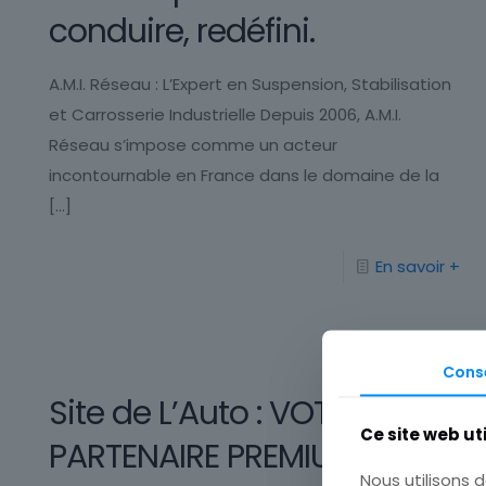
conduire, redéfini.
A.M.I. Réseau : L’Expert en Suspension, Stabilisation
et Carrosserie Industrielle Depuis 2006, A.M.I.
Réseau s’impose comme un acteur
incontournable en France dans le domaine de la
[…]
En savoir +
Cons
Site de L’Auto : VOTRE
Ce site web ut
PARTENAIRE PREMIUM
Nous utilisons d