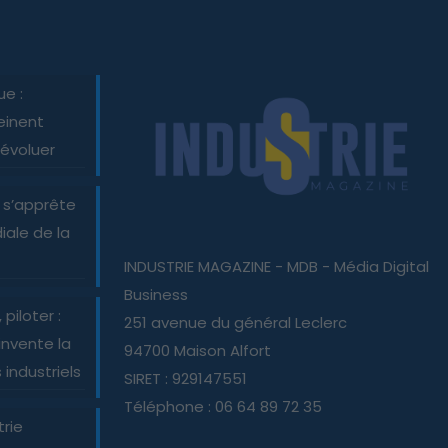
ue :
einent
 évoluer
 s’apprête
iale de la
INDUSTRIE MAGAZINE - MDB - Média Digital
Business
piloter :
251 avenue du général Leclerc
nvente la
94700 Maison Alfort
industriels
SIRET : 929147551
Téléphone : 06 64 89 72 35
trie