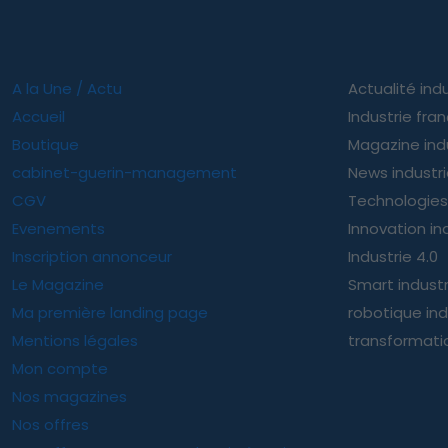
A la Une / Actu
Actualité indu
Accueil
Industrie fra
Boutique
Magazine ind
cabinet-guerin-management
News industr
CGV
Technologies 
Evenements
Innovation ind
Inscription annonceur
Industrie 4.0
Le Magazine
Smart indust
Ma première landing page
robotique ind
Mentions légales
transformatio
Mon compte
Nos magazines
Nos offres