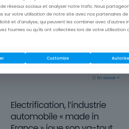
avec l’Intelligence
 de réseaux sociaux et analyser notre trafic. Nous partage
Artificielle ChatGPT
s sur votre utilisation de notre site avec nos partenaires d
licité et d'analyse, qui peuvent les combiner avec d'autres 
Dans une démarche d’innovation continue au
ez fournies ou qu'ils ont collectées lors de votre utilisation 
service de ses clients, PEUGEOT marque un
nouveau jalon en introduisant l’intelligence
artificielle ChatGPT dans son célèbre i-Cockpit®.
er
Customize
Autorise
Cette avancée
[…]
En savoir +
Electrification, l’industrie
automobile « made in
France » joue son va-tout