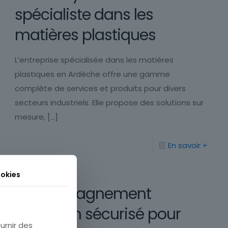
spécialiste dans les
matières plastiques
L’entreprise spécialisée dans les matières
plastiques en Ardèche offre une gamme
complète de services et produits pour divers
secteurs industriels. Elle propose des solutions sur
mesure,
[…]
En savoir +
okies
Accompagnement
premium sécurisé pour
urnir des