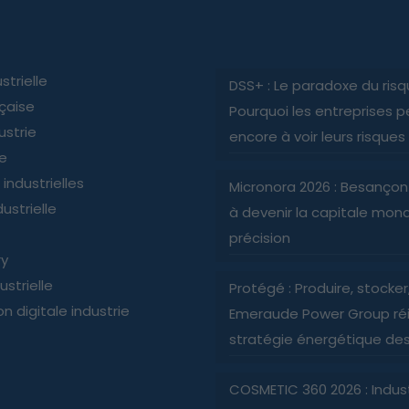
strielle
DSS+ : Le paradoxe du risq
nçaise
Pourquoi les entreprises p
ustrie
encore à voir leurs risques
ie
industrielles
Micronora 2026 : Besançon
ustrielle
à devenir la capitale mond
précision
ry
ustrielle
Protégé : Produire, stocker, 
n digitale industrie
Emeraude Power Group réi
stratégie énergétique des 
COSMETIC 360 2026 : Indus