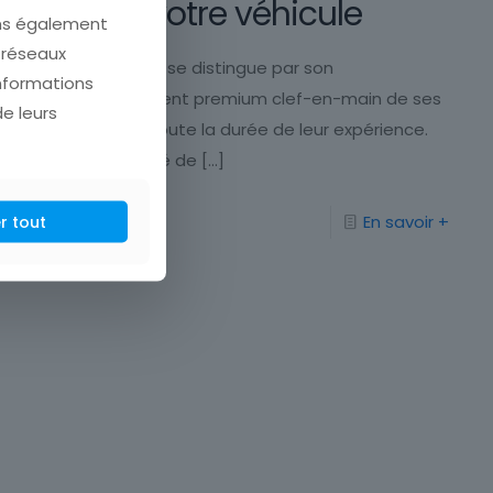
trouver votre véhicule
ons également
e réseaux
Le Site de l’Auto se distingue par son
informations
accompagnement premium clef-en-main de ses
de leurs
clients durant toute la durée de leur expérience.
Axé sur la qualité de
[…]
En savoir +
r tout