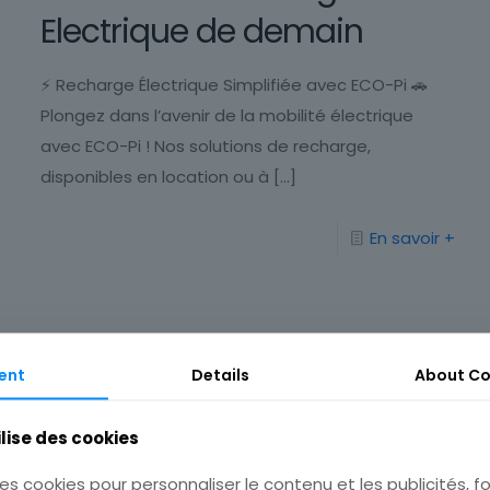
Electrique de demain
⚡ Recharge Électrique Simplifiée avec ECO-Pi 🚗
Plongez dans l’avenir de la mobilité électrique
avec ECO-Pi ! Nos solutions de recharge,
disponibles en location ou à
[…]
En savoir +
ent
Details
About
Co
PEUGEOT Révolutionne
ilise des cookies
l’Expérience de Conduite
es cookies pour personnaliser le contenu et les publicités, fo