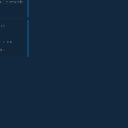
es Cosmetic
e de
n pour
ire