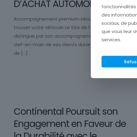
D’ACHAT AUTOMOBILE
fonctionnalités
des information
Accompagnement premium sécurisé pour
sociaux, de pub
trouver votre véhicule Le Site de l’Auto se
que vous leur av
distingue par son accompagnement premium
services.
clef-en-main de ses clients durant toute la durée
de
[…]
Refus
En savoir +
Continental Poursuit son
Engagement en Faveur de
la Durabilité avec le