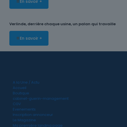
En savoir +
Verlinde, derrière chaque usine, un palan qui travaille
En savoir +
A la Une / Actu
Accueil
Boutique
cabinet-guerin-management
CGV
Evenements
Inscription annonceur
Le Magazine
Ma première landing page