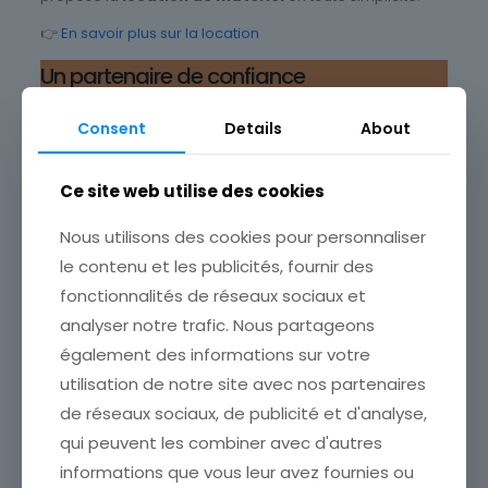
👉
En savoir plus sur la location
Un partenaire de confiance
Depuis sa création, EF-FACTORY met un point d’honneur à
Consent
Details
About
offrir bien plus que des produits :
une relation de
proximité, une réactivité terrain
, et un
accompagnement expert.
Ce site web utilise des cookies
Présent partout en France
Nous utilisons des cookies pour personnaliser
Usine au Portugal
Dépôts français pour livraisons express
le contenu et les publicités, fournir des
fonctionnalités de réseaux sociaux et
Pour vos projets : pensez global, pensez
analyser notre trafic. Nous partageons
EF-FACTORY
également des informations sur votre
utilisation de notre site avec nos partenaires
✅ Une gamme complète
✅ Des services sur-mesure
de réseaux sociaux, de publicité et d'analyse,
✅ Une expertise éprouvée
qui peuvent les combiner avec d'autres
✅ Des solutions pensées par et pour les pros
informations que vous leur avez fournies ou
👉
Contactez EF-FACTORY