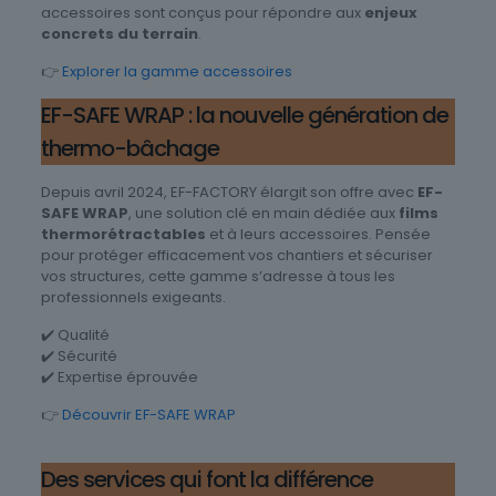
accessoires sont conçus pour répondre aux
enjeux
concrets du terrain
.
👉
Explorer la gamme accessoires
EF-SAFE WRAP : la nouvelle génération de
thermo-bâchage
Depuis avril 2024, EF-FACTORY élargit son offre avec
EF-
SAFE WRAP
, une solution clé en main dédiée aux
films
thermorétractables
et à leurs accessoires. Pensée
pour protéger efficacement vos chantiers et sécuriser
vos structures, cette gamme s’adresse à tous les
professionnels exigeants.
✔️ Qualité
✔️ Sécurité
✔️ Expertise éprouvée
👉
Découvrir EF-SAFE WRAP
Des services qui font la différence