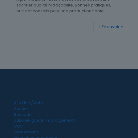
sacrifier qualité ni traçabilité. Bonnes pratiques,
outils et conseils pour une production fiable.
En savoir +
A la Une / Actu
Accueil
Boutique
cabinet-guerin-management
CGV
Evenements
Inscription annonceur