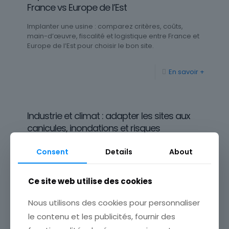
France vs Europe de l’Est
Implanter une usine : comparez critères, coûts,
main-d’œuvre, fiscalité et logistique entre France et
Europe de l’Est pour choisir le bon site.
En savoir +
Industrie et climat : adapter les sites aux
canicules, inondations et risques
Industrie et climat : adaptez vos sites aux canicules,
Consent
Details
About
inondations et risques pour sécuriser l’activité,
réduire les impacts et gagner en résilience.
Ce site web utilise des cookies
En savoir +
Nous utilisons des cookies pour personnaliser
le contenu et les publicités, fournir des