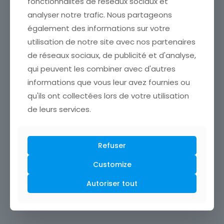
fonctionnalités de réseaux sociaux et
Ports, rail, routes : logistique industrielle en
analyser notre trafic. Nous partageons
France, points noirs et plans
également des informations sur votre
Ports, rail, routes : état de la logistique industrielle en
utilisation de notre site avec nos partenaires
France, points noirs, enjeux clés et plans d’action
de réseaux sociaux, de publicité et d'analyse,
pour gagner en performance et résilience.
qui peuvent les combiner avec d'autres
informations que vous leur avez fournies ou
En savoir +
qu'ils ont collectées lors de votre utilisation
de leurs services.
Normes ISO en industrie : lesquelles choisir
pour gagner des marchés
Refuser
Découvrez quelles normes ISO choisir en industrie
Customize
pour gagner des marchés, rassurer vos clients et
booster votre compétitivité. Guide clair et pratique.
Autoriser tout
En savoir +