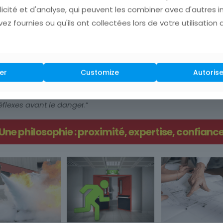
licité et d'analyse, qui peuvent les combiner avec d'autres 
ez fournies ou qu'ils ont collectées lors de votre utilisation 
rcices réels)
er
Customize
Autorise
 expérimentés
, dans une approche à la fois pédagogique e
éflexes avant le dange
r.”
Une philosophie : proximité, expertise, confianc