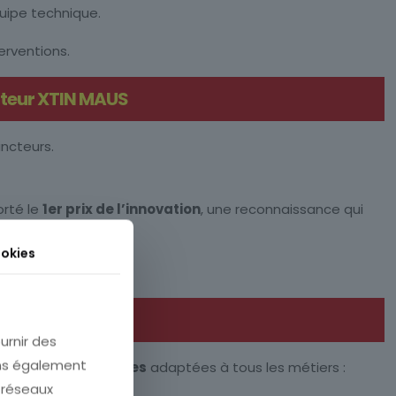
équipe technique.
erventions.
cteur XTIN MAUS
ncteurs.
orté le
1er prix de l’innovation
, une reconnaissance qui
okies
urnir des
ons également
rmations certifiantes
adaptées à tous les métiers :
e réseaux