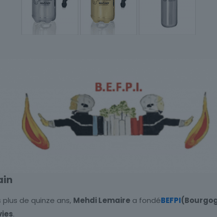
ain
 plus de quinze ans,
Mehdi Lemaire
a fondé
BEFPI
(Bourgog
vies
.