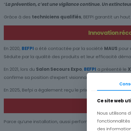
“
La prévention, c’est une vigilance continue. Un extincteur
Grâce à des
techniciens qualifiés
, BEFPI garantit un ha
Innovation réc
En 2020,
BEFPI
a été contactée par la société
MAUS
pour 
Séduite par la qualité des produits et leur efficacité démo
En 2021, lors du
Salon Secours Expo
,
BEFPI
a présenté le
X
confirme sa position d’expert visionnaire dans la lutte ince
Cons
En 2025, Befpi a également reçu le prix de l’innovation sur l
Ce site web ut
Nous utilisons d
fonctionnalités
Parce qu’une installation, aussi performante soit-elle, ne
des information