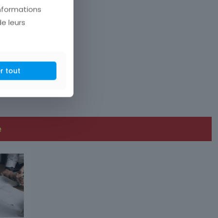
informations
de leurs
r tout
t responsabilisante.
e