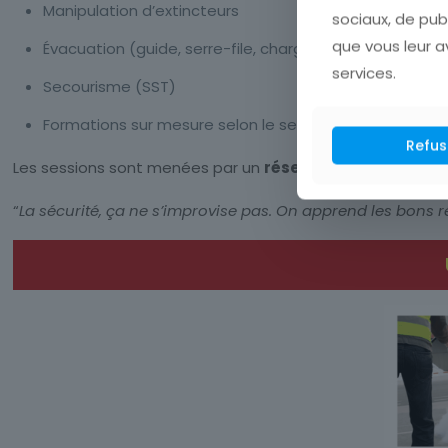
Manipulation d’extincteurs
sociaux, de pub
que vous leur av
Évacuation (guide, serre-file, chargé d’évacuation, exe
services.
Secourisme (SST)
Formations sur mesure selon le secteur d’activité
Refus
Les sessions sont menées par un
réseau de formateurs
“
La sécurité, ça ne s’improvise pas. On apprend les bons r