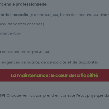
incendie professionnelle
:
ériel incendie
(extincteurs, RIA, blocs de secours, SSI, al
ns, dispositifs enterrés)
’intervention
la construction, règles APSAD
igences de qualité, de périodicité et de traçabilité.
La maintenance : le cœur de la fiabilité
BEFPI. Chaque vérification prend en compte l’état physique du