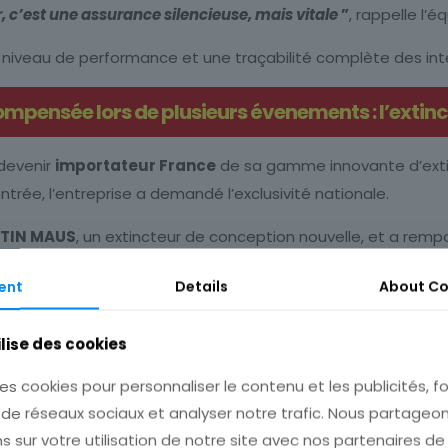
, c’est une assurance silencieuse, mais vitale
”
, rappelle l’
ut niveau de performance et une traçabilité complète des int
ompensée lors de plusieurs évenements : l’extin
devenir
importateur France
de sa gamme innovante d’exti
ntrée, l’entreprise a demandé l’exclusivité nationale.
TIN MAUS
, un extincteur de conception nouvelle, et a remp
ndie.
ent
Details
About
Co
e salon ”
Preventica
“.
ilise des cookies
Former pour mieux protéger
es cookies pour personnaliser le contenu et les publicités, fo
 de réseaux sociaux et analyser notre trafic. Nous partage
 remplace pas la
formation humaine
,
BEFPI
propose des
fo
s sur votre utilisation de notre site avec nos partenaires d