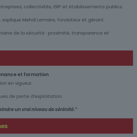
reprises, collectivités, ERP et établissements publics.
»,
explique Mehdi Lemaire, fondateur et gérant.
ine de la sécurité : proximité, transparence et
tenance et formation
.
on en vigueur.
ques de perte d’exploitation.
eindre un vrai niveau de sérénité
.”
mes