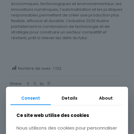
économiques, technologiques et environnementaux. Les
innovations numériques, l’automatisation et les pratiques
responsables permettent de créer une production plus
flexible, efficace et durable. L’industrie 2026 illustre
parfaitement la combinaison de technologie et de
stratégie pour construire un secteur compétitif et
résilient, prêt à relever les défis du futur.
Nombre de vues :
1 132
Share
Consent
Details
About
Related posts
Ce site web utilise des cookies
Spot On Strategy : La stratégie ne devrait pas être
Nous utilisons des cookies pour personnaliser
réservée qu’aux grandes entreprises