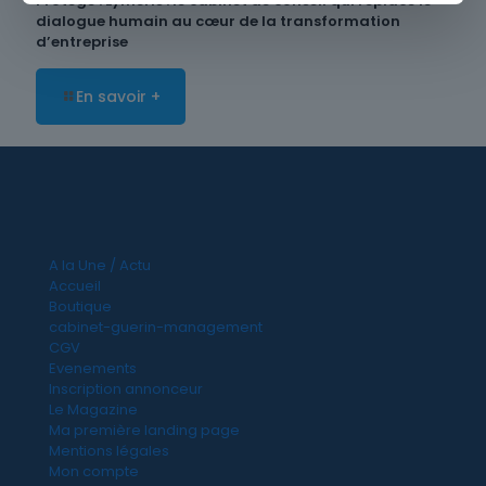
Protégé : Lymeris : le cabinet de conseil qui replace le
dialogue humain au cœur de la transformation
d’entreprise
En savoir +
A la Une / Actu
Accueil
Boutique
cabinet-guerin-management
CGV
Evenements
Inscription annonceur
Le Magazine
Ma première landing page
Mentions légales
Mon compte