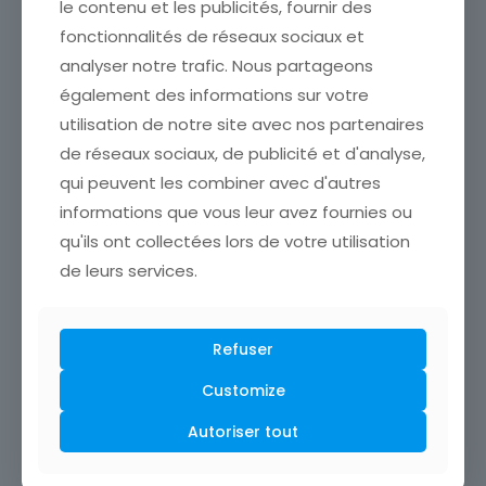
le contenu et les publicités, fournir des
fonctionnalités de réseaux sociaux et
En savoir +
analyser notre trafic. Nous partageons
également des informations sur votre
utilisation de notre site avec nos partenaires
Olympe-IE Consulting : le parcours en intelligence
économique de Céline Clovis, de l’État-major des
de réseaux sociaux, de publicité et d'analyse,
Armées à la Risk Map
qui peuvent les combiner avec d'autres
informations que vous leur avez fournies ou
En savoir +
qu'ils ont collectées lors de votre utilisation
de leurs services.
Refuser
Customize
Autoriser tout