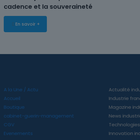
cadence et la souveraineté
En savoir +
A la Une / Actu
Actualité indu
Accueil
Industrie fra
Boutique
Magazine ind
cabinet-guerin-management
News industr
CGV
Technologies 
Evenements
Innovation ind