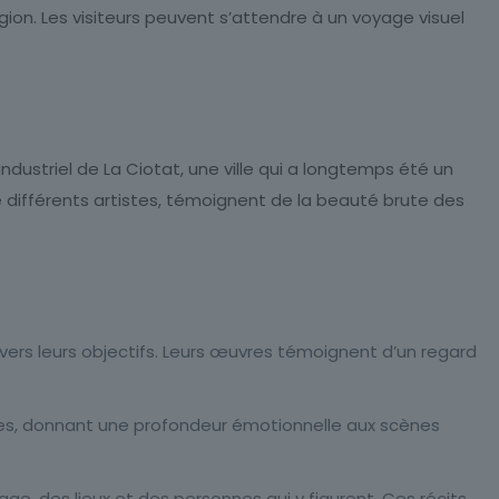
gion. Les visiteurs peuvent s’attendre à un voyage visuel
ndustriel de La Ciotat, une ville qui a longtemps été un
e différents artistes, témoignent de la beauté brute des
vers leurs objectifs. Leurs œuvres témoignent d’un regard
ures, donnant une profondeur émotionnelle aux scènes
, des lieux et des personnes qui y figurent. Ces récits