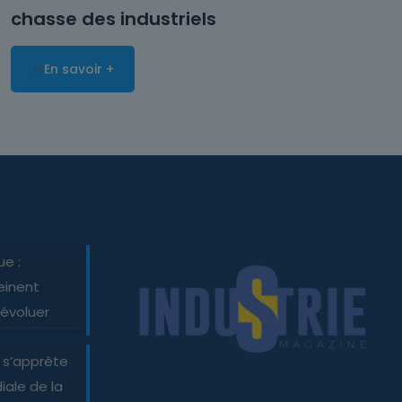
chasse des industriels
En savoir +
ue :
einent
 évoluer
 s’apprête
iale de la