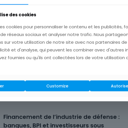
n prisme artistique inédit.
ilise des cookies
st une invitation à redécouvrir l’industrie sous un nouveau jou
res, des luttes et des réussites qui ont façonné notre mo
es cookies pour personnaliser le contenu et les publicités, fo
 de réseaux sociaux et analyser notre trafic. Nous partage
s sur votre utilisation de notre site avec nos partenaires d
licité et d'analyse, qui peuvent les combiner avec d'autres 
ez fournies ou qu'ils ont collectées lors de votre utilisation 
er
Customize
Autorise
Financement de l’industrie de défense :
banques, BPI et investisseurs sous