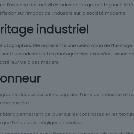
r l’essence des activités industrielles qui ont façonné la ré
lexion sur l’impact de l’industrie sur la société moderne.
ritage industriel
hotographies. Elle représente une célébration de l’héritage i
s secteurs industriels. Les photographies exposées, issues d
cré leur vie à ces métiers.
honneur
raphes locaux qui ont su capturer l’âme de l’industrie à tra
omme austère.
t blanc permettent de jouer sur les contrastes et les text
 que l’on pourrait négliger en couleur.
accompagnée d’une légende qui raconte l’histoire de l’image