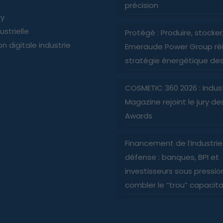
précision
ry
ustrielle
Protégé : Produire, stocker, 
n digitale industrie
Emeraude Power Group réi
stratégie énergétique des 
COSMETIC 360 2026 : Indus
Magazine rejoint le jury d
Awards
Financement de l’industri
défense : banques, BPI et
investisseurs sous pressio
combler le “trou” capacita