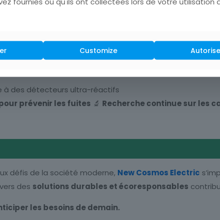
ez fournies ou qu'ils ont collectées lors de votre utilisation 
rgétique
er
Customize
Autorise
e comme un leader dans le développement de
capteurs d
 à des détecteurs ultra-réactifs
pour prévenir les fuites
🔬
Recherche continue sur les c
ux défis de la société moderne,
New Cosmos Electric
s’im
vers des
solutions durables et écoresponsables
contribu
nticiper les besoins de demain.