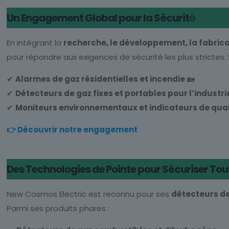
Un Engagement Global pour la Sécurit
é
En intégrant la
recherche, le développement, la fabric
pour répondre aux exigences de sécurité les plus strictes. 
✔
Alarmes de gaz résidentielles et incendie
🏡
✔
Détecteurs de gaz fixes et portables pour l’industri
✔
Moniteurs environnementaux et indicateurs de quali
👉 Découvrir notre engagement
Des Technologies de Pointe pour Sécuriser To
New Cosmos Electric est reconnu pour ses
détecteurs d
Parmi ses produits phares :