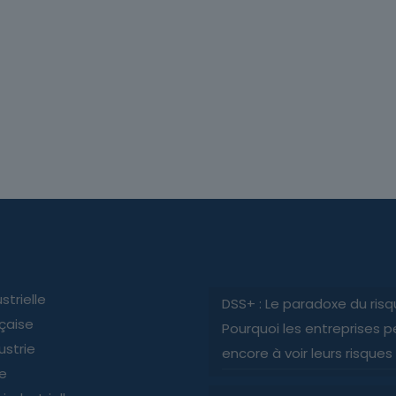
strielle
DSS+ : Le paradoxe du risq
nçaise
Pourquoi les entreprises p
ustrie
encore à voir leurs risques
ie