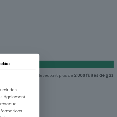
okies
gie de
New York
. En détectant plus de
2 000 fuites de gaz
urnir des
ons également
e réseaux
informations