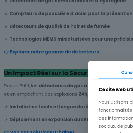
🔹
Détecteurs de gaz combustibles et d’hydrogène
🔹
Compteurs de poussière d’acier pour la prévention 
🔹
Détecteurs de qualité de l’air et de fumée
🔹
Technologies MEMS miniaturisées pour une précisi
👉
Explorer notre gamme de détecteurs
Un Impact Réel sur la Sécurité Urbaine
Cons
Depuis 2019, les
détecteurs de gaz à batterie
de
New C
Ce site web ut
et en empêchant des explosions
24h/24
, ces dispositifs 
Nous utilisons d
📌
Installation facile et longue durée de vie
fonctionnalités
des information
📌
Déploiement en expansion aux États-Unis et en Eur
sociaux, de pub
👉
Voir nos solutions urbaines