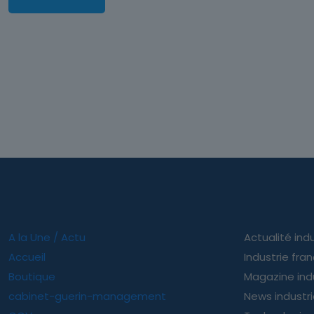
A la Une / Actu
Actualité indu
Accueil
Industrie fra
Boutique
Magazine ind
cabinet-guerin-management
News industr