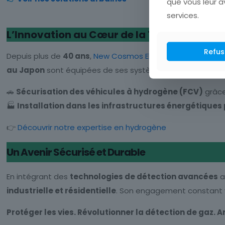
que vous leur av
services.
L’Innovation au Cœur de la Transition Éne
Refus
Depuis plus de
40 ans
,
New Cosmos Electric
se positionn
au Japon
sont équipées de ses systèmes de détection.
🚗
Sécurisation des véhicules à hydrogène (FCV)
grâce
🏭
Installation dans les infrastructures énergétiques 
👉
Découvrir notre expertise en hydrogène
Un Avenir Sécurisé et Durable
En intégrant des
technologies de détection avancées
a
industrielle et résidentielle
. Son engagement constant 
Protéger les vies. Révolutionner la détection de gaz. A