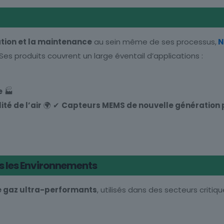
ation et la maintenance
au sein même de ses processus,
N
Ses produits couvrent un large éventail d’applications :
e
🏭
té de l’air
🌍 ✔
Capteurs MEMS de nouvelle génération 
us les Environnements
e gaz ultra-performants
, utilisés dans des secteurs critiqu