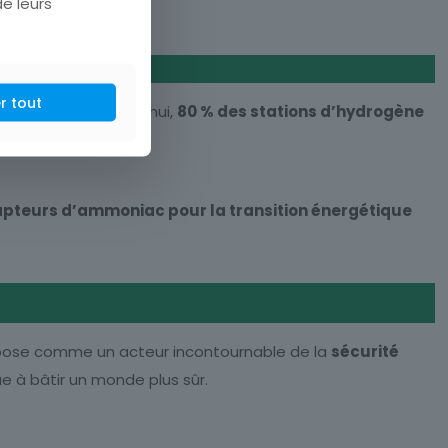
de leurs
r tout
’hydrogène
. Aujourd’hui,
80 % des stations d’hydrogène
apteurs d’ammoniac pour la transition énergétique
pose comme un acteur incontournable de la
sécurité
e à bâtir un monde plus sûr.