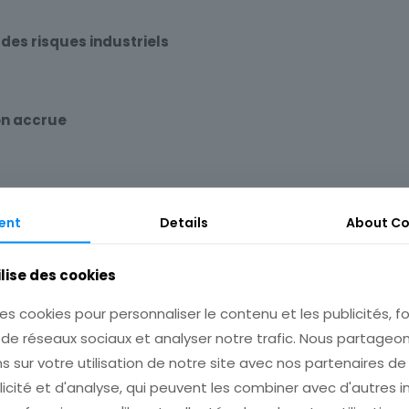
des risques industriels
on accrue
ent
Details
About
Co
osmos
sont déployés par
Con Edison
, un fournisseur d’éner
ilise des cookies
contribuent à la sécurité urbaine.
es cookies pour personnaliser le contenu et les publicités, fo
 de réseaux sociaux et analyser notre trafic. Nous partage
s sur votre utilisation de notre site avec nos partenaires d
ope
licité et d'analyse, qui peuvent les combiner avec d'autres 