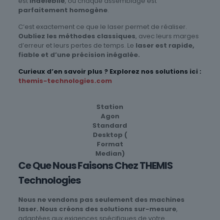
est
indélébile
, où chaque assemblage est
parfaitement homogène
.
C’est exactement ce que le laser permet de réaliser.
Oubliez les méthodes classiques
, avec leurs marges
d’erreur et leurs pertes de temps. Le
laser est rapide,
fiable et d’une précision inégalée.
Curieux d’en savoir plus ? Explorez nos solutions ici :
themis-technologies.com
Station
Agon
Standard
Desktop (
Format
Median)
Ce Que Nous Faisons Chez
THEMIS
Technologies
Nous ne vendons pas seulement des machines
laser.
Nous créons des solutions sur-mesure
,
adaptées aux exigences spécifiques de votre