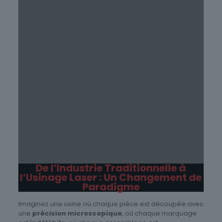
De l’Industrie Traditionnelle à
l’Usinage Laser : Un Changement de
Paradigme
Imaginez une usine où chaque pièce est découpée avec
une
précision microscopique
, où chaque marquage