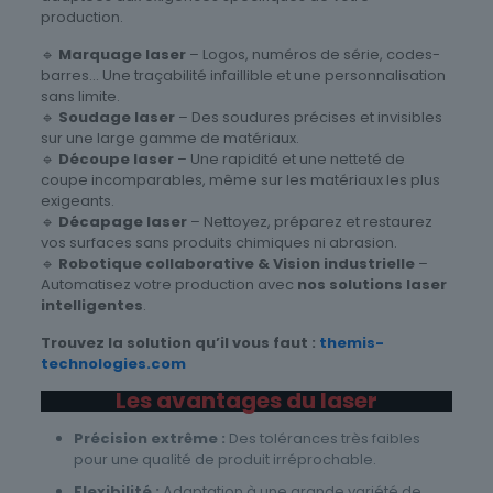
production.
🔹
Marquage laser
– Logos, numéros de série, codes-
barres… Une traçabilité infaillible et une personnalisation
sans limite.
🔹
Soudage laser
– Des soudures précises et invisibles
sur une large gamme de matériaux.
🔹
Découpe laser
– Une rapidité et une netteté de
coupe incomparables, même sur les matériaux les plus
exigeants.
🔹
Décapage laser
– Nettoyez, préparez et restaurez
vos surfaces sans produits chimiques ni abrasion.
🔹
Robotique collaborative & Vision industrielle
–
Automatisez votre production avec
nos solutions laser
intelligentes
.
Trouvez la solution qu’il vous faut :
themis-
technologies.com
Les avantages du laser
Précision extrême :
Des tolérances très faibles
pour une qualité de produit irréprochable.
Flexibilité :
Adaptation à une grande variété de