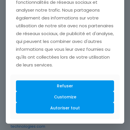
fonctionnalités de réseaux sociaux et
laser
.
analyser notre trafic. Nous partageons
🔹
Un accompagnement complet
– Conception,
installation, formation :
nous sommes à vos côtés à
également des informations sur votre
chaque étape.
utilisation de notre site avec nos partenaires
📩
Vous avez un projet ? Contactez nos experts ici :
de réseaux sociaux, de publicité et d'analyse,
themis-technologies.com
qui peuvent les combiner avec d'autres
L’Industrie Laser : Un Monde
informations que vous leur avez fournies ou
d’Opportunités
qu'ils ont collectées lors de votre utilisation
Le laser ne se contente pas d’améliorer l’existant. Il
de leurs services.
permet des avancées impossibles avec les
méthodes traditionnelles
.
🔹
Vous voulez optimiser votre chaîne de
Refuser
production ?
themis-technologies.com
🔹
Vous cherchez une solution de marquage laser
Customize
ultra-précise ?
themis-technologies.com
🔹
Vous souhaitez automatiser vos processus avec
Autoriser tout
la robotique laser ?
themis-technologies.com
👉
Découvrez toutes nos solutions ici :
themis-
technologies.com