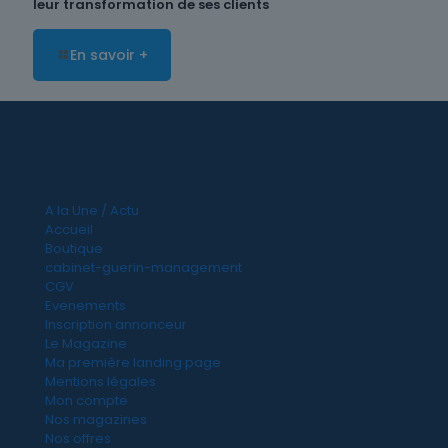
leur transformation de ses clients
En savoir +
A la Une / Actu
Accueil
Boutique
cabinet-guerin-management
CGV
Evenements
Inscription annonceur
Le Magazine
Ma première landing page
Mentions légales
Mon compte
Nos magazines
Nos offres