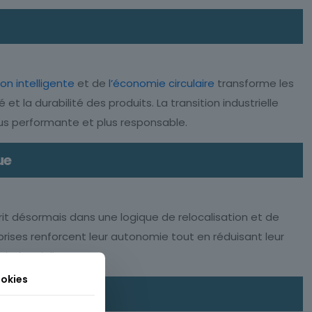
on intelligente
et de
l’économie circulaire
transforme les
et la durabilité des produits. La transition industrielle
us performante et plus responsable.
ue
scrit désormais dans une logique de relocalisation et de
eprises renforcent leur autonomie tout en réduisant leur
industrielle.
okies
lle