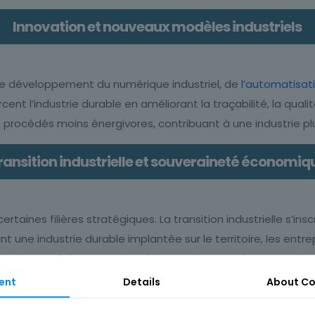
Innovation et nouveaux modèles industriels
le. Le développement du numérique industriel, de
l’automatisati
t l’industrie durable en améliorant la traçabilité, la qualité 
procédés moins énergivores, contribuant à une industrie pl
ransition industrielle et souveraineté économiq
taines filières stratégiques. La transition industrielle s’in
t une industrie durable implantée sur le territoire, les entr
 ainsi un outil de souveraineté économique et de reconquête 
ent
Details
About
Co
s compétences au cœur de la transition industrie