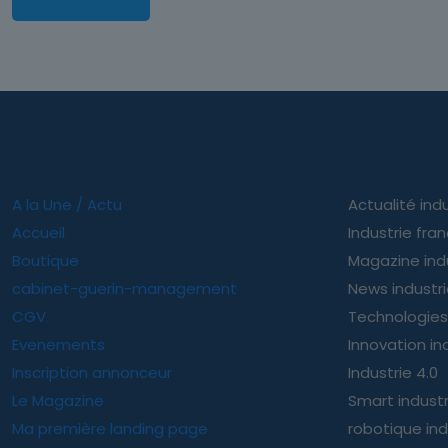
A la Une / Actu
Actualité indu
Accueil
Industrie fra
Boutique
Magazine ind
cabinet-guerin-management
News industr
CGV
Technologies 
Evenements
Innovation ind
Inscription annonceur
Industrie 4.0
Le Magazine
Smart indust
Ma première landing page
robotique ind