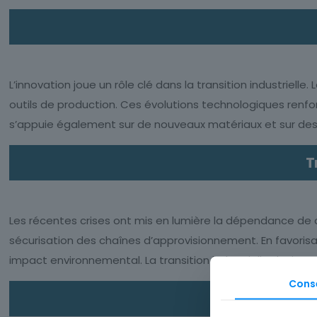
L’innovation joue un rôle clé dans la transition industriel
outils de production. Ces évolutions technologiques renforcen
s’appuie également sur de nouveaux matériaux et sur des 
T
Les récentes crises ont mis en lumière la dépendance de cer
sécurisation des chaînes d’approvisionnement. En favorisan
impact environnemental. La transition industrielle devient
Cons
Le