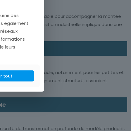
urnir des
ompétences est indispensable pour accompagner la montée
ons également
augmentent. La transition industrielle implique donc une
e réseaux
informations
de leurs
ent représenter un obstacle, notamment pour les petites et
r tout
e nécessite un accompagnement structuré, associant
ble
portunité de transformation profonde du modèle productif.