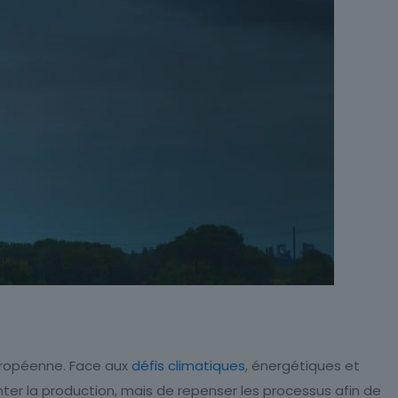
ropéenne. Face aux
défis climatiques
, énergétiques et
enter la production, mais de repenser les processus afin de