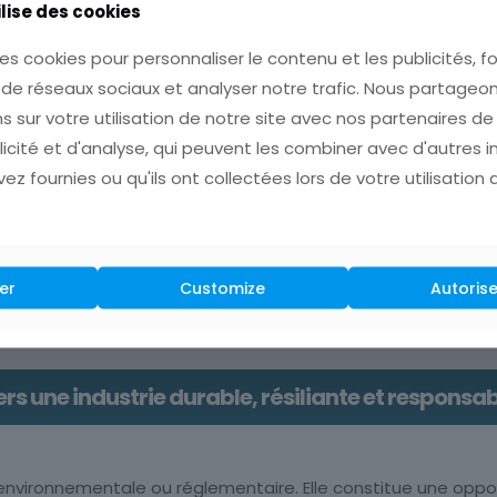
ilise des cookies
es cookies pour personnaliser le contenu et les publicités, fo
nt sur le facteur humain. L’évolution des métiers et des c
 de réseaux sociaux et analyser notre trafic. Nous partage
erie, en maintenance spécialisée et en pilotage énergétique 
s sur votre utilisation de notre site avec nos partenaires d
x nouvelles exigences du secteur industriel.
licité et d'analyse, qui peuvent les combiner avec d'autres 
ez fournies ou qu'ils ont collectées lors de votre utilisation 
Les freins à la transition industrielle
 encore à plusieurs freins. Les investissements initiaux peuv
er
Customize
Autorise
être envisagée sur le long terme. La transition industriell
industrielles cohérentes.
rs une industrie durable, résiliante et responsa
nte environnementale ou réglementaire. Elle constitue une op