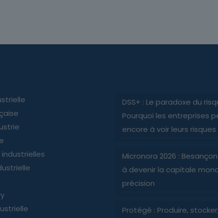
strielle
DSS+ : Le paradoxe du risq
nçaise
Pourquoi les entreprises p
ustrie
encore à voir leurs risques
ie
industrielles
Micronora 2026 : Besançon
ustrielle
à devenir la capitale mond
précision
ry
ustrielle
Protégé : Produire, stocker, 