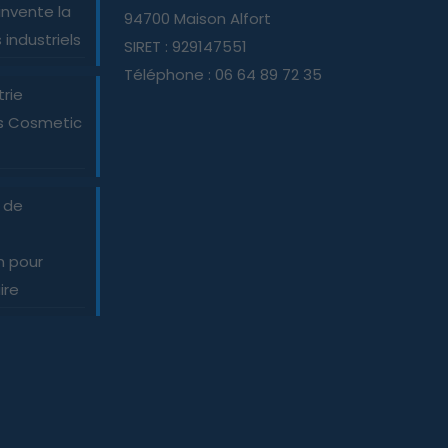
nvente la
94700 Maison Alfort
industriels
SIRET : 929147551
Téléphone : 06 64 89 72 35
trie
es Cosmetic
e de
n pour
ire