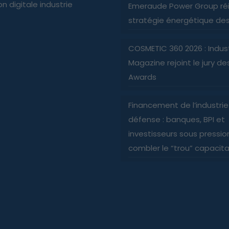
n digitale industrie
Emeraude Power Group réi
stratégie énergétique des 
COSMETIC 360 2026 : Indus
Magazine rejoint le jury d
Awards
Financement de l’industri
défense : banques, BPI et
investisseurs sous pressio
combler le “trou” capacita