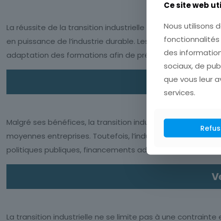
Ce site web ut
Nous utilisons d
La réussite de la transition industrielle repose égaleme
fonctionnalités
en puissance de l’industrie durable. Les besoins en ingéni
des information
adaptation des formations afin de préparer les salariés au
sociaux, de pub
que vous leur av
services.
Malgré ses bénéfices, la transition industrielle se heurte
Refus
moyennes entreprises. Toutefois, l’industrie durable doit 
politiques publiques, financements adaptés et stratégies 
Ve
La transition industrielle ne se limite pas à une contrai