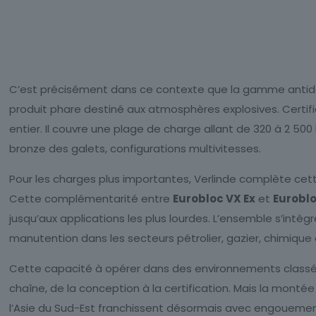
C’est précisément dans ce contexte que la gamme antidé
produit phare destiné aux atmosphères explosives. Certifi
entier. Il couvre une plage de charge allant de 320 à 2 50
bronze des galets, configurations multivitesses.
Pour les charges plus importantes, Verlinde complète cette
Cette complémentarité entre
Eurobloc VX Ex
et
Euroblo
jusqu’aux applications les plus lourdes. L’ensemble s’intè
manutention dans les secteurs pétrolier, gazier, chimiqu
Cette capacité à opérer dans des environnements classés A
chaîne, de la conception à la certification. Mais la mont
l’Asie du Sud-Est franchissent désormais avec engouemen