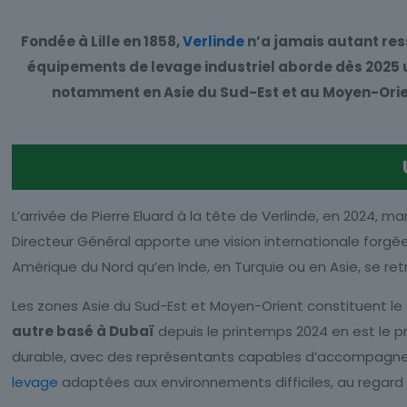
Fondée à Lille en 1858,
Verlinde
n’a jamais autant res
équipements de levage industriel aborde dès 2025 u
notamment en Asie du Sud-Est et au Moyen-Orien
L’arrivée de Pierre Eluard à la tête de Verlinde, en 2024, 
Directeur Général apporte une vision internationale forg
Amérique du Nord qu’en Inde, en Turquie ou en Asie, se 
Les zones Asie du Sud-Est et Moyen-Orient constituent l
autre basé à Dubaï
depuis le printemps 2024 en est le pr
durable, avec des représentants capables d’accompagner le
levage
adaptées aux environnements difficiles, au regard d