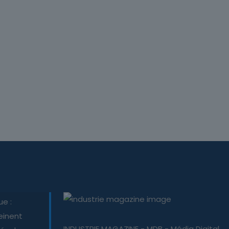
ue :
einent
INDUSTRIE MAGAZINE - MDB - Média Digital