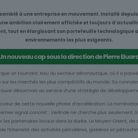
semblé à une entreprise en mouvement. Installé depuis 1
ne ambition clairement affichée et toujours d’actualité
t, tout en élargissant son portefeuille technologique 
environnements les plus exigeants.
Un nouveau cap sous la direction de Pierre Eluar
marque un tournant. Issu du secteur aéronautique, où il a pas
ée sur les marchés les plus compétitifs du monde. Sa connai
retrouve désormais au service d’une stratégie de développe
e coeur de cette nouvelle phase d’accélération. La nominat
emier signal concret : Verlinde ne cherche plus seulement à l
s partenaires locaux dans la durée. Le Moyen-Orient, de so
e l’intensité des activités pétrolières, gazières et pétroch