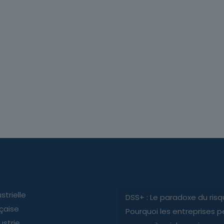
strielle
DSS+ : Le paradoxe du risq
nçaise
Pourquoi les entreprises p
ustrie