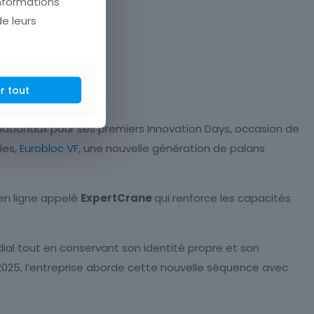
informations
de leurs
r tout
ernationaux pour ses premiers Innovation Days, occasion de
les,
Eurobloc VF
, une nouvelle génération de palans
 en ligne appelé
ExpertCrane
qui renforce les capacités
ndial tout en conservant son identité propre et son
 2025, l’entreprise aborde cette nouvelle séquence avec