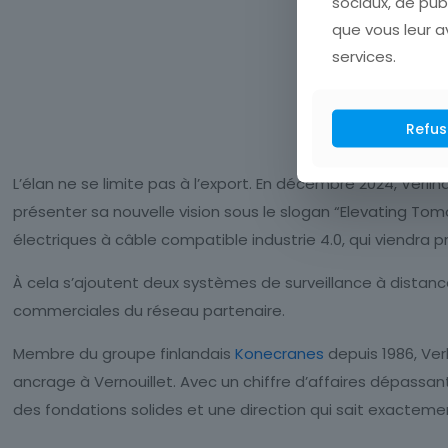
sociaux, de pub
que vous leur av
services.
Refus
L’élan ne se limite pas à l’export. En décembre 2024, Verl
présenter sa nouvelle vision sous le slogan “Elevating Tom
électriques à câble compatible industrie 4.0, qui viendra 
À cela s’ajoutent deux systèmes de surveillance à distan
commerciales du réseau partenaire.
Membre du groupe finlandais
Konecranes
depuis 1986, Ver
ancrage à Vernouillet. Avec un chiffre d’affaires dépassa
des fondations solides et une direction qui sait exactement