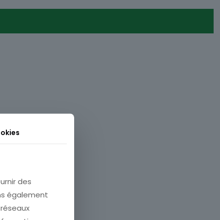
okies
urnir des
ons également
e réseaux