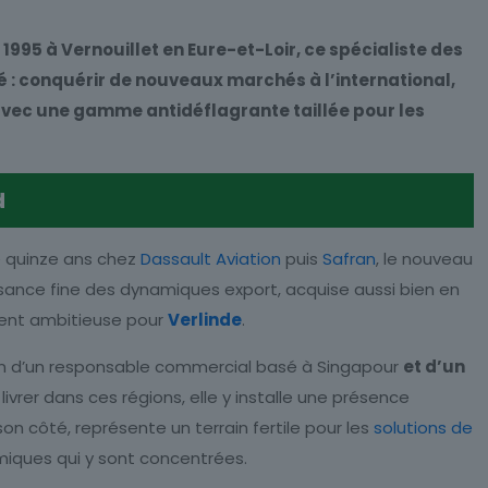
995 à Vernouillet en Eure-et-Loir, ce spécialiste des
 : conquérir de nouveaux marchés à l’international,
avec une gamme antidéflagrante taillée pour les
d
sé quinze ans chez
Dassault Aviation
puis
Safran
, le nouveau
ssance fine des dynamiques export, acquise aussi bien en
ment ambitieuse pour
Verlinde
.
ion d’un responsable commercial basé à Singapour
et d’un
ivrer dans ces régions, elle y installe une présence
n côté, représente un terrain fertile pour les
solutions de
imiques qui y sont concentrées.