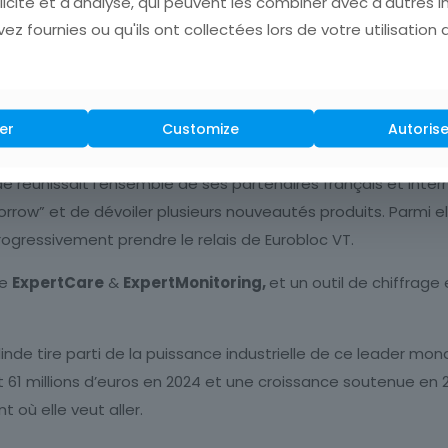
licité et d'analyse, qui peuvent les combiner avec d'autres 
ez fournies ou qu'ils ont collectées lors de votre utilisation 
er
Customize
Autorise
inde réunissait l’ensemble de ses partenaires français et int
orrow” et de dévoiler plusieurs nouveautés produits. Parmi el
progressivement prendre le relais de Eurobloc VT.
ce
ExpertCare
&
ExpertMonitoring,
et un outil de chiffrage
linde tire parti de la puissance industrielle de ce leader mo
nt 61 millions d’euros en 2024 et une croissance soutenue en
 où elle veut aller.