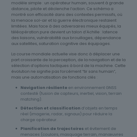
modèle simple : un opérateur humain, souvent à grande
distance, pilote et déclenche l’action. Ce schéma a
montré son efficacité dans des contextes permissifs, où
la menace sol-air et la guerre électronique restaient
limitées. Mais face à des adversaires mieux équipés, la
téléopération pure devient un talon d’Achille : latence
des liaisons, vulnérabilité aux brouillages, dépendance
aux satellites, saturation cognitive des équipages.
La course mondiale actuelle vise donc à déplacer une
part croissante de la perception, de la navigation et de la
sélection d’options tactiques à bord de la machine. Cette
évolution ne signifie pas forcément “tir sans humain”,
mais une automatisation de fonctions clés :
Navigation résiliente
en environnement GNSS
contesté (fusion de capteurs, inertiel, vision, terrain
matching).
Détection et classification
d’objets en temps
réel (imagerie, radar, signaux) pour réduire la
charge opérateur.
Planification de trajectoires
et évitement de
menaces (couloirs, masquage terrain, manœuvres