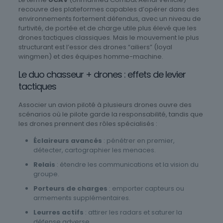
recouvre des plateformes capables d’opérer dans des
environnements fortement défendus, avec un niveau de
furtivité, de portée et de charge utile plus élevé que les
drones tactiques classiques. Mais le mouvement le plus
structurant est l’essor des drones “ailiers” (loyal
wingmen) et des équipes homme-machine.
Le duo chasseur + drones : effets de levier
tactiques
Associer un avion piloté à plusieurs drones ouvre des
scénarios où le pilote garde la responsabilité, tandis que
les drones prennent des rôles spécialisés :
Éclaireurs avancés
: pénétrer en premier,
détecter, cartographier les menaces.
Relais
: étendre les communications et la vision du
groupe.
Porteurs de charges
: emporter capteurs ou
armements supplémentaires.
Leurres actifs
: attirer les radars et saturer la
défense adverse.