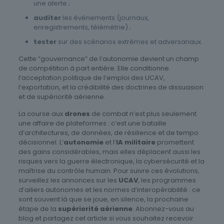
une alerte ;
auditer
les événements (journaux,
enregistrements, télémétrie) ;
tester
sur des scénarios extrêmes et adversariaux.
Cette “gouvernance” de l’autonomie devient un champ
de compétition à part entière. Elle conditionne
l’acceptation politique de l’emploi des UCAV,
l’exportation, et la crédibilité des doctrines de dissuasion
et de supériorité aérienne.
La course aux
drones
de combat n’est plus seulement
une affaire de plateformes : c’est une bataille
d’architectures, de données, de résilience et de tempo
décisionnel. L’
autonomie
et l’
IA militaire
promettent
des gains considérables, mais elles déplacent aussi les
risques vers la guerre électronique, la cybersécurité et la
maîtrise du contrôle humain. Pour suivre ces évolutions,
surveillez les annonces sur les
UCAV
, les programmes
d’ailiers autonomes et les normes d’interopérabilité : ce
sont souvent là que se joue, en silence, la prochaine
étape de la
supériorité aérienne
. Abonnez-vous au
blog et partagez cet article si vous souhaitez recevoir