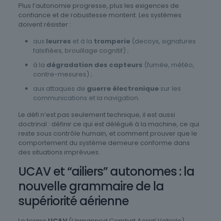
Plus l’autonomie progresse, plus les exigences de
confiance et de robustesse montent. Les systèmes
doivent résister :
aux
leurres
et à la
tromperie
(decoys, signatures
falsifiées, brouillage cognitif) ;
à la
dégradation des capteurs
(fumée, météo,
contre-mesures) ;
aux attaques de
guerre électronique
sur les
communications et la navigation.
Le défi n’est pas seulement technique, il est aussi
doctrinal : définir ce qui est délégué à la machine, ce qui
reste sous contrôle humain, et comment prouver que le
comportement du système demeure conforme dans
des situations imprévues.
UCAV et “ailiers” autonomes : la
nouvelle grammaire de la
supériorité aérienne
Le terme
UCAV
(Unmanned Combat Aerial Vehicle)