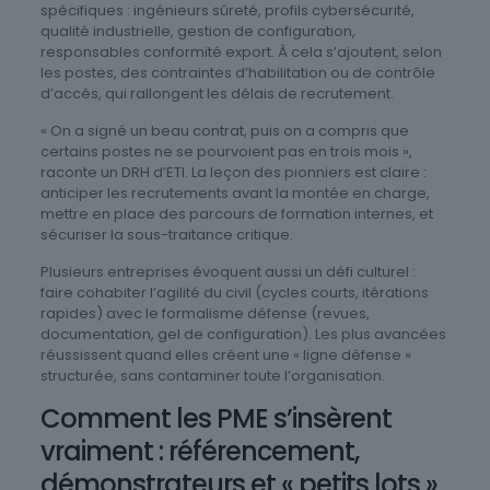
spécifiques : ingénieurs sûreté, profils cybersécurité,
qualité industrielle, gestion de configuration,
responsables conformité export. À cela s’ajoutent, selon
les postes, des contraintes d’habilitation ou de contrôle
d’accès, qui rallongent les délais de recrutement.
« On a signé un beau contrat, puis on a compris que
certains postes ne se pourvoient pas en trois mois »,
raconte un DRH d’ETI. La leçon des pionniers est claire :
anticiper les recrutements avant la montée en charge,
mettre en place des parcours de formation internes, et
sécuriser la sous-traitance critique.
Plusieurs entreprises évoquent aussi un défi culturel :
faire cohabiter l’agilité du civil (cycles courts, itérations
rapides) avec le formalisme défense (revues,
documentation, gel de configuration). Les plus avancées
réussissent quand elles créent une « ligne défense »
structurée, sans contaminer toute l’organisation.
Comment les PME s’insèrent
vraiment : référencement,
démonstrateurs et « petits lots »