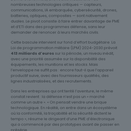
nombreuses technologies critiques — capteurs,
communications, IA embarquée, cybersécurité, drones,
batteries, optiques, composites — sont nativement
duales. Le pivot consiste à faire entrer davantage de PME
et d’ETI dans des programmes défense, sans leur
demander de renoncer à leurs marchés civils.
Cette bascule intervient sur fond d’effort budgétaire. La
Loi de programmation militaire (LPM) 2024-2030 prévoit
413 milliards d’euros
sur la période, un niveau inédit,
avec une priorité assumée sur la disponibilité des
équipements, les munitions et les stocks. Mais
l’enveloppe ne suffit pas : encore faut-il que l’appareil
productif suive, avec des fournisseurs qualifiés, des
lignes industrialisées, et des recrutements.
Dans les entreprises qui ont tenté l’aventure, le même
constat revient : la défense n’est pas un « marché
comme un autre ». « On pensait vendre une brique
technologique. En réalité, on entre dans un écosystème
où la conformité, la traçabilité et la sécurité dictent le
tempo », résume le dirigeant d’une PME d’électronique
qui a commencé par des prototypes avant de passer en
présérie.