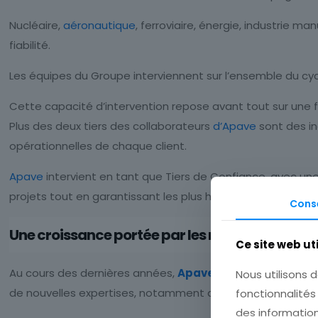
Nucléaire,
aéronautique
, ferroviaire, énergie, industrie 
fiabilité.
Les équipes du Groupe interviennent sur l’ensemble du cycl
Cette capacité d’intervention repose avant tout sur une f
Plus des deux tiers des collaborateurs
d’Apave
sont des in
opérationnelles de chaque client.
Apave
intervient en tant que Tiers de Confiance, avec une 
projets tout en garantissant les plus hauts standards de 
Cons
Une croissance portée par les nouveaux besoins
Ce site web ut
Au cours des dernières années,
Apave
a fortement accélé
Nous utilisons d
de nouvelles expertises, notamment dans les domaines du
fonctionnalités
des information