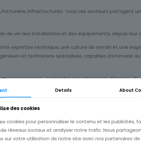
manufacturière, infrastructures : tous ces secteurs partagen
e de vie des installations et des équipements, depuis leur c
orte expertise technique, une culture de terrain et une exig
génieurs et techniciens spécialisés, capables d’intervenir au
mission première : permettre aux entreprises d’innover, de m
sécurité et de performance.
ent
Details
About
Co
 industriels.
ilise des cookies
ré son développement. Le Groupe a doublé de taille en cinq
es cookies pour personnaliser le contenu et les publicités, fo
 numérique, de la cybersécurité, de l’Asset Integrity Mana
 de réseaux sociaux et analyser notre trafic. Nous partage
s sur votre utilisation de notre site avec nos partenaires d