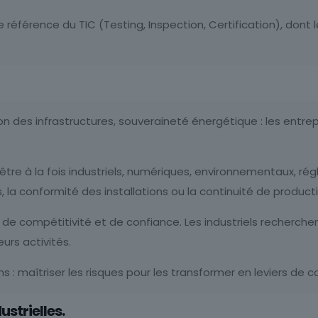
de référence du TIC (Testing, Inspection, Certification), do
tion des infrastructures, souveraineté énergétique : les ent
t être à la fois industriels, numériques, environnementaux, ré
 la conformité des installations ou la continuité de product
er de compétitivité et de confiance. Les industriels recherc
eurs activités.
s : maîtriser les risques pour les transformer en leviers de c
ustrielles.