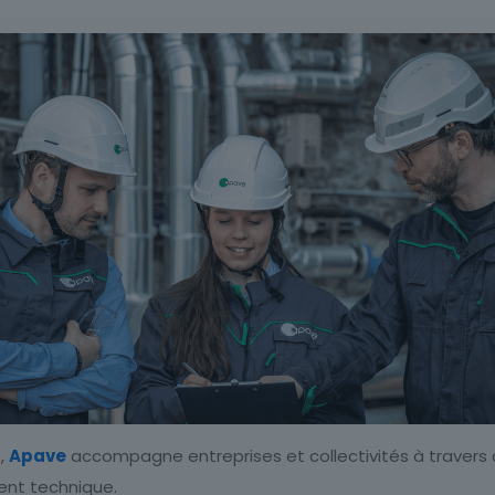
s,
Apave
accompagne entreprises et collectivités à travers c
ent technique.