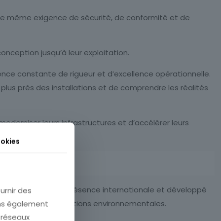
t une même exigence de sécurité, de conformité et de
onception jusqu’à leur exploitation.
ence constante de rigueur et d’excellence opérationnelle.
 plus près des installations et de comprendre les réalités
oderniser leurs infrastructures et d’accélérer leurs
okies
 ans, renforcé sa présence internationale et développé
urnir des
gement ou des transitions environnementales.
ons également
e réseaux