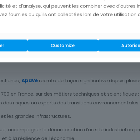
ins en maîtrise des risques augmentent partout dans le mon
licité et d'analyse, qui peuvent les combiner avec d'autres 
ez fournies ou qu'ils ont collectées lors de votre utilisation 
ielle, montée en puissance des énergies décarbonées, digitali
Apave intervient aussi bien sur les problématiques industrie
er
Customize
Autorise
confiance,
Apave
recrute de façon significative depuis plusi
700 en France, sur des métiers techniques et scientifiques : 
on des risques ou experts des transitions environnementales.
 et les grandes infrastructures.
itique, accompagner la décarbonation d’un site industriel ou
et à la résilience de l’économie.