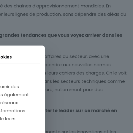
lité des chaînes d’approvisionnement mondiales. En
r leurs lignes de production, sans dépendre des aléas du
s grandes tendances que vous voyez arriver dans les
n 10,8 % du chiffre d’affaires du secteur, avec une
okies
r. Qu’il s’agisse de répondre aux nouvelles normes
incontournable dans leurs cahiers des charges. On le voit
us résistante au PVC dans les secteurs techniques comme
urnir des
re-vapeur et sous-toiture, notamment pour des
ons également
e réseaux
informations
pour continuer à rester le leader sur ce marché en
de leurs
rester en veille permanente sur les innovations et les