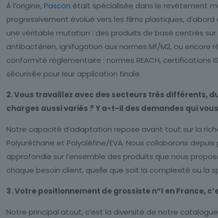
À l’origine,
Pascon
était spécialisée dans le revêtement mur
progressivement évolué vers les films plastiques, d’abord
une véritable mutation : des produits de base centrés su
antibactérien, ignifugation aux normes M1/M2, ou encore r
conformité réglementaire : normes REACH, certifications ISO
sécurisée pour leur application finale.
2. Vous travaillez avec des secteurs très différents
charges aussi variés ? Y a-t-il des demandes qui vou
Notre capacité d’adaptation repose avant tout sur la ric
Polyuréthane et Polyoléfine/EVA. Nous collaborons depuis
approfondie sur l’ensemble des produits que nous proposon
chaque besoin client, quelle que soit la complexité ou la 
3. Votre positionnement de grossiste n°1 en France, c’e
Notre principal atout, c’est la diversité de notre catalog