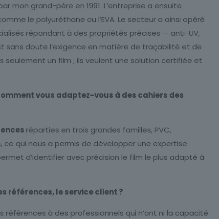
 par mon grand-père en 1991. L’entreprise a ensuite
comme le polyuréthane ou l’EVA. Le secteur a ainsi opéré
ialisés répondant à des propriétés précises — anti-UV,
t sans doute l’exigence en matière de traçabilité et de
 seulement un film ; ils veulent une solution certifiée et
l. Comment vous adaptez-vous à des cahiers des
érences
réparties en trois grandes familles, PVC,
, ce qui nous a permis de développer une expertise
met d’identifier avec précision le film le plus adapté à
s références, le service client ?
s références à des professionnels qui n’ont ni la capacité