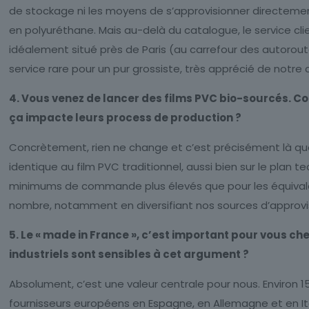
de stockage ni les moyens de s’approvisionner directeme
en polyuréthane. Mais au-delà du catalogue, le service cli
idéalement situé près de Paris (au carrefour des autoroute
service rare pour un pur grossiste, très apprécié de notre c
4. Vous venez de lancer des films PVC bio-sourcés. Co
ça impacte leurs process de production ?
Concrètement, rien ne change et c’est précisément là que 
identique au film PVC traditionnel, aussi bien sur le plan
minimums de commande plus élevés que pour les équivalen
nombre, notamment en diversifiant nos sources d’approv
5. Le « made in France », c’est important pour vous ch
industriels sont sensibles à cet argument ?
Absolument, c’est une valeur centrale pour nous. Environ 1
fournisseurs européens en Espagne, en Allemagne et en Ita