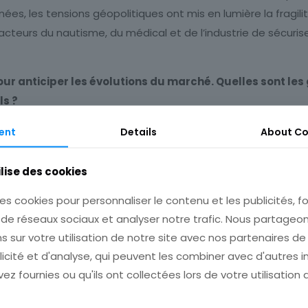
nées, les tensions géopolitiques ont mis en lumière la fragi
teurs du nautisme, du médical et de l’industrie de sécurise
ur anticiper les évolutions du marché. Quelles sont le
ls ?
du bio-sourcé. En 2025, ces produits représentent déjà enviro
ent
Details
About
Co
icipons une croissance exponentielle dans les années à veni
ustriels intègrent désormais l’écologie comme une priorité 
ilise des cookies
qui s’imposent comme une alternative plus écologique et pl
es cookies pour personnaliser le contenu et les publicités, fo
ue génèrent également une forte demande pour les films pa
 de réseaux sociaux et analyser notre trafic. Nous partage
sentées dans le négoce traditionnel.
s sur votre utilisation de notre site avec nos partenaires d
licité et d'analyse, qui peuvent les combiner avec d'autres 
ressemblerait l’entreprise ? Quelles sont vos ambitions 
ez fournies ou qu'ils ont collectées lors de votre utilisation 
nous reposer sur nos lauriers. Au contraire, nous entendons 