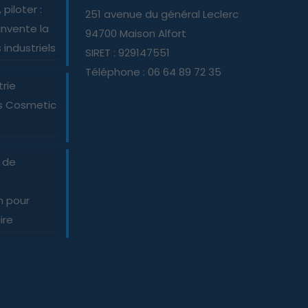
piloter :
251 avenue du général Leclerc
nvente la
94700 Maison Alfort
industriels
SIRET : 929147551
Téléphone : 06 64 89 72 35
trie
es Cosmetic
e de
n pour
ire