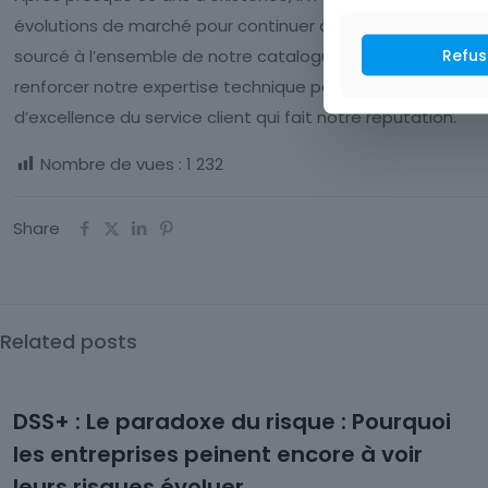
évolutions de marché pour continuer à anticiper les besoins
Refus
sourcé à l’ensemble de notre catalogue, élargir encore not
renforcer notre expertise technique pour toujours mieux c
d’excellence du service client qui fait notre réputation.
Nombre de vues :
1 232
Share
Related posts
DSS+ : Le paradoxe du risque : Pourquoi
les entreprises peinent encore à voir
leurs risques évoluer