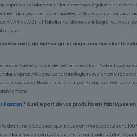
nt auprès des fabricants. Nous sommes également distribut
ent est au cœur de notre modèle, articulé autour de deux axes
s A1, A4 et A10), et l’atelier de découpe intégré, qui nous 
lientèle.
ncrètement, qu’est-ce qui change pour vos clients indus
réside toute la force de cette innovation. Notre fournisseur
 technique qu’esthétique. La technologie reste encore récente
ts classiques. Nous travaillons néanmoins activement à ren
isionnement.
ez
Pascon
? Quelle part de vos produits est fabriquée en
5 % des films plastiques que nous commercialisons sont 100 
lie. Nous faisons en sorte de limiter au maximum les import