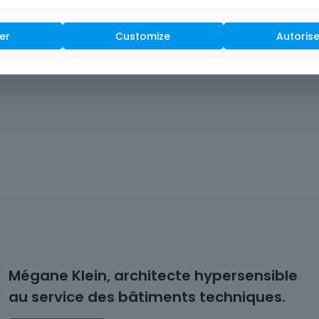
 de nos clients. Nos ambitions pour les dix prochaines années
er
Customize
Autorise
re offre en nous positionnant sur des secteurs porteurs comm
onseiller notre clientèle. Nous prévoyons également d’étoff
Mégane Klein, architecte hypersensible
au service des bâtiments techniques.