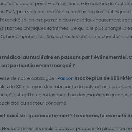
al et le papier peint — c’était encore le cas lors du rachat
 en PVC, puis vers des matériaux de plus en plus techniques 
r l’étanchéité, on est passé à des matériaux hautement spéc
ésistances chimiques extrêmes. Ce qui a le plus changé, c’es
, biocompatibilité… Aujourd’hui, les clients ne cherchent plus
, du médical au nucléaire en passant par l’événementie
s ont particulièrement marqué ?
hesse de notre catalogue :
Pascon
stocke plus de 500 réf
 plus de 30 ans avec des fabricants de polymères européens
s. C’est cette connaissance fine des matériaux qui nous per
spécificité du secteur concerné.
st basé sur quoi exactement ? Le volume, la diversité de
ue. Nous sommes les seuls à pouvoir proposer la plupart de no