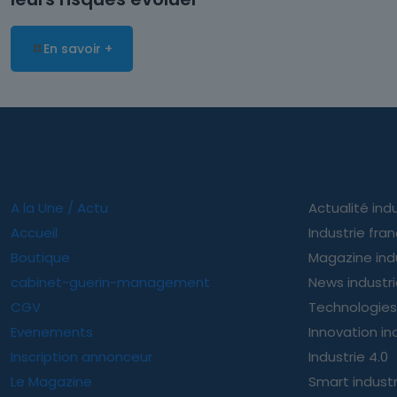
En savoir +
A la Une / Actu
Actualité indu
Accueil
Industrie fra
Boutique
Magazine ind
cabinet-guerin-management
News industr
CGV
Technologies 
Evenements
Innovation ind
Inscription annonceur
Industrie 4.0
Le Magazine
Smart indust