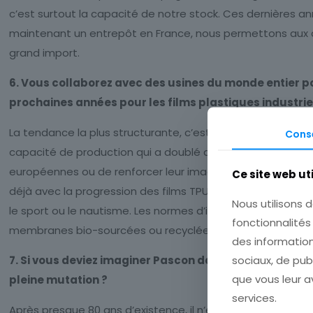
c’est surtout la capacité de notre stock. Ces dernières an
maintenant un entrepôt en France, nous permettons aux ac
grand import.
6. Vous collaborez avec des usines du monde entier po
prochaines années pour les films plastiques industrie
La tendance la plus structurante, c’est clairement l’essor 
Cons
capacité de production qui a doublé depuis 2023. Nous ant
européennes ou de renforcer leur image de marque, les ind
Ce site web ut
déjà avec la progression des films TPU (polyuréthane), 
Nous utilisons d
le sport ou le nautisme. Les normes d’isolation thermiq
fonctionnalités
membranes bio-sourcées ou recyclées, encore sous-repré
des information
sociaux, de pub
7. Si vous deviez imaginer Pascon dans 10 ans, à quoi 
que vous leur av
pleine mutation ?
services.
Après presque 80 ans d’existence, il n’est pas question de 